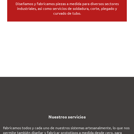
Diseñamos y fabricamos piezas a medida para diversos sectores
industriales, así como servicios de soldadura, corte, plegado y
curvado de tubo.
Nuestros servicios
​Fabricamos todos y cada uno de nuestros sistemas artesanalmente, lo que nos
permite también diseñar y fabricar prototipos a medida desde cero, para